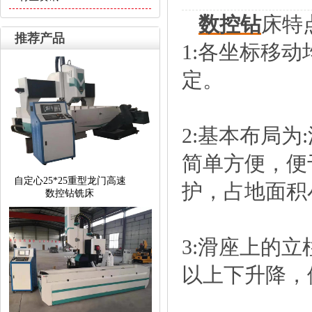
数控钻
床特
推荐产品
1:各坐标移
定。
2:基本布局
简单方便，便
自定心25*25重型龙门高速
护，占地面积
数控钻铣床
3:滑座上的
以上下升降，